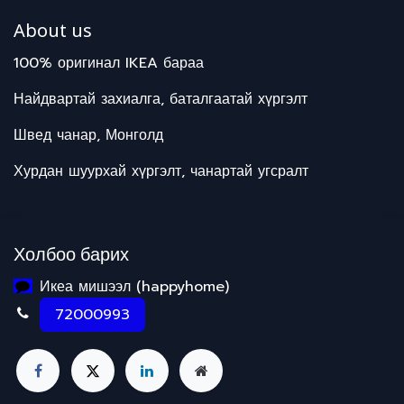
About us
100% оригинал IKEA бараа
Найдвартай захиалга, баталгаатай хүргэлт
Швед чанар, Монголд
Хурдан шуурхай хүргэлт, чанартай угсралт
Холбоо барих
Икеа мишээл (happyhome)
72000993