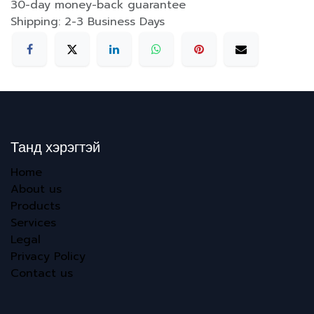
30-day money-back guarantee
Shipping: 2-3 Business Days
Танд хэрэгтэй
Home
About us
Products
Services
Legal
Privacy Policy
Contact us