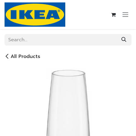
Skip to Content
All Products