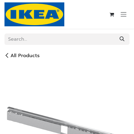
Skip to Content
All Products