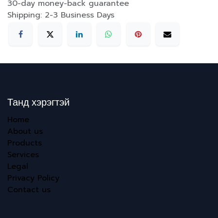
30-day money-back guarantee
Shipping: 2-3 Business Days
Танд хэрэгтэй
Home
About us
Products
Services
Legal
Privacy Policy
Contact us