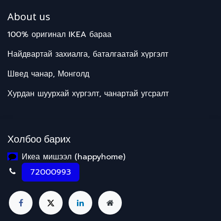
About us
100% оригинал IKEA бараа
Найдвартай захиалга, баталгаатай хүргэлт
Швед чанар, Монголд
Хурдан шуурхай хүргэлт, чанартай угсралт
Холбоо барих
Икеа мишээл (happyhome)
72000993