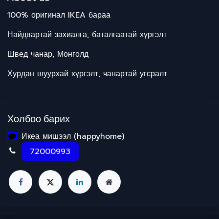
100% оригинал IKEA бараа
Найдвартай захиалга, баталгаатай хүргэлт
Швед чанар, Монголд
Хурдан шуурхай хүргэлт, чанартай угсралт
Холбоо барих
Икеа мишээл (happyhome)
72000993