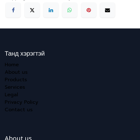
Танд хэрэгтэй
Home
About us
Products
Services
Legal
Privacy Policy
Contact us
About us