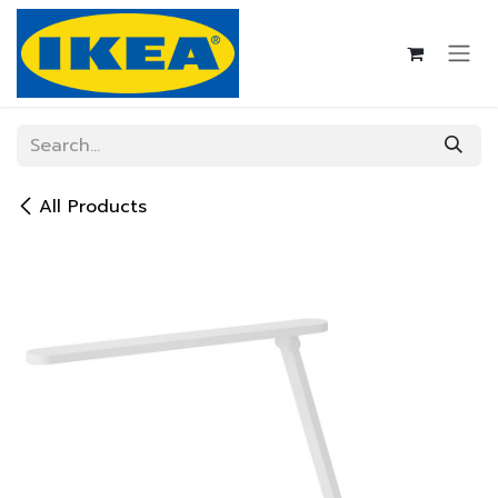
Skip to Content
All Products