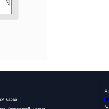
Х
EA бараа