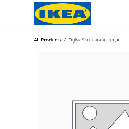
Skip to Content
Нүүр хуулас
All Products
Fejka 9см цагаан цэцэг