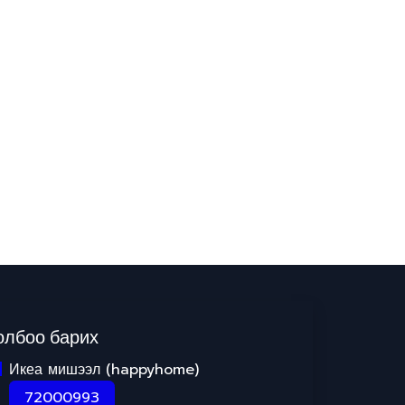
олбоо барих
Икеа мишээл (happyhome)
72000993