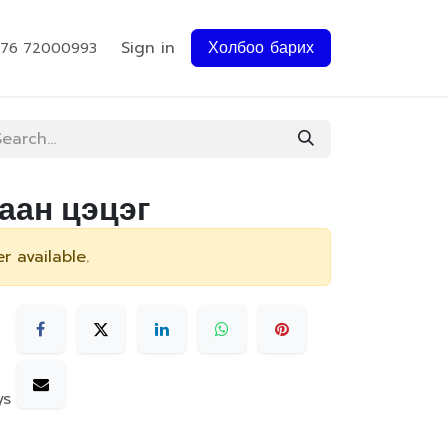
Sign in
Холбоо барих
976 72000993
гаан цэцэг
r available.
ys