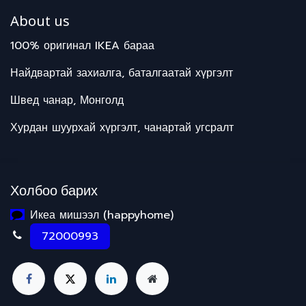
About us
100% оригинал IKEA бараа
Найдвартай захиалга, баталгаатай хүргэлт
Швед чанар, Монголд
Хурдан шуурхай хүргэлт, чанартай угсралт
Холбоо барих
Икеа мишээл (happyhome)
72000993