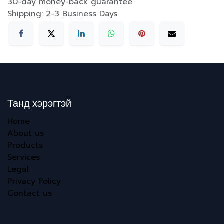
30-day money-back guarantee
Shipping: 2-3 Business Days
Танд хэрэгтэй
Home
About us
Products
Services
Legal
Privacy Policy
Contact us