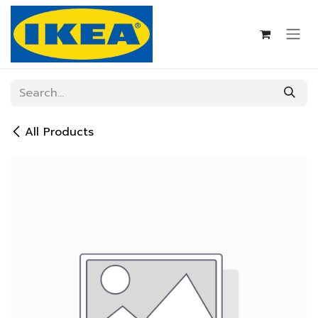
Skip to Content
All Products