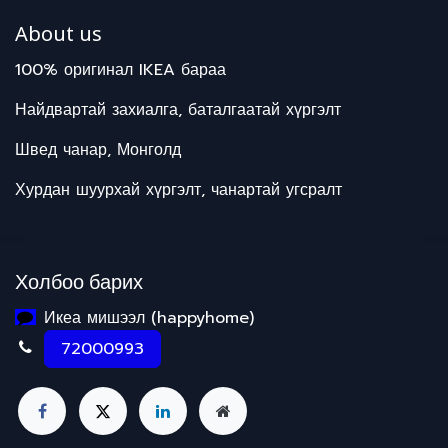
About us
100% оригинал IKEA бараа
Найдвартай захиалга, баталгаатай хүргэлт
Швед чанар, Монголд
Хурдан шуурхай хүргэлт, чанартай угсралт
Холбоо барих
Икеа мишээл (happyhome)
72000993