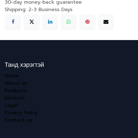
30-day money-back guarantee
Shipping: 2-3 Business Days
Танд хэрэгтэй
Home
About us
Products
Services
Legal
Privacy Policy
Contact us