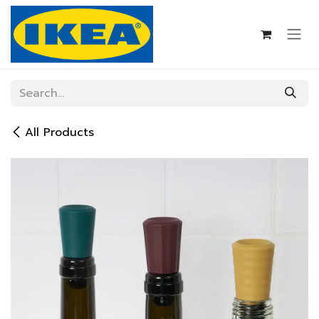
Skip to Content
All Products