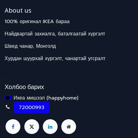
About us
100% оригинал IKEA бараа
Найдвартай захиалга, баталгаатай хүргэлт
Швед чанар, Монголд
Хурдан шуурхай хүргэлт, чанартай угсралт
Холбоо барих
Икеа мишээл (happyhome)
72000993