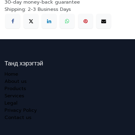
30-day money-back guarantee
Shipping: 2-3 Business Days
Танд хэрэгтэй
Home
About us
Products
Services
Legal
Privacy Policy
Contact us