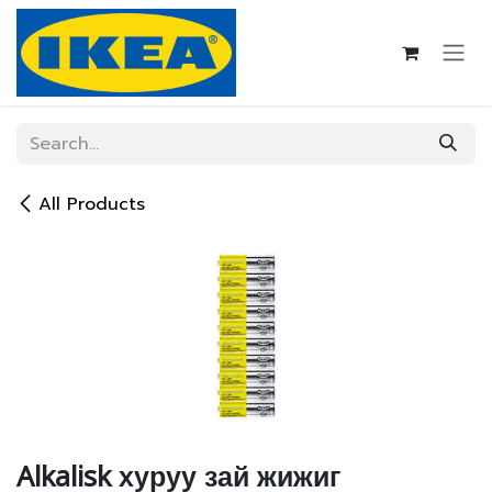
Skip to Content
All Products
Alkalisk хуруу зай жижиг