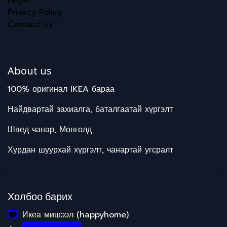
Privacy Policy
Contact us
About us
100% оригинал IKEA бараа
Найдвартай захиалга, баталгаатай хүргэлт
Швед чанар, Монголд
Хурдан шуурхай хүргэлт, чанартай угсралт
Холбоо барих
Икеа мишээл (happyhome)