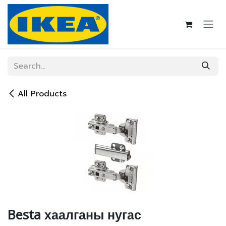
Skip to Content
All Products
Besta хаалганы нугас