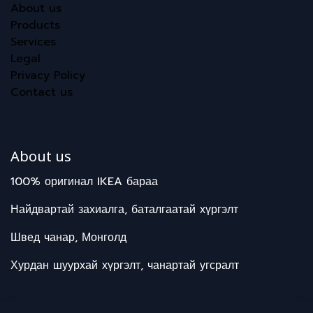
About us
Products
Services
Legal
Privacy Policy
Contact us
About us
100% оригинал IKEA бараа
Найдвартай захиалга, баталгаатай хүргэлт
Швед чанар, Монголд
Хурдан шуурхай хүргэлт, чанартай угсралт