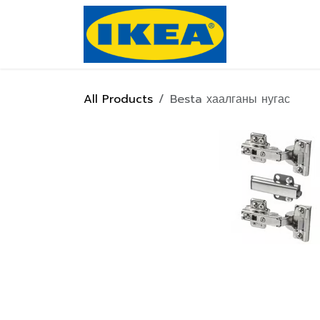
Skip to Content
Нүүр хуулас
All Products
Besta хаалганы нугас