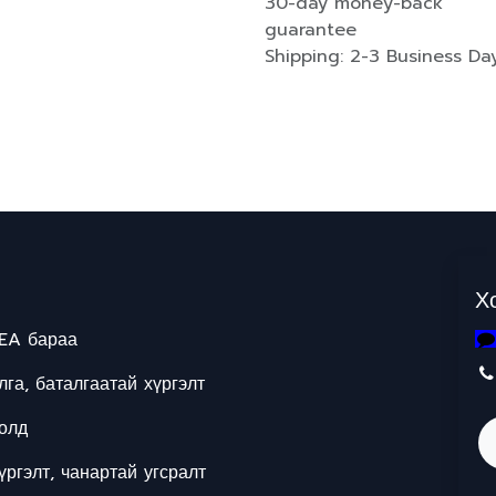
30-day money-back
guarantee
Shipping: 2-3 Business Da
Х
EA бараа
га, баталгаатай хүргэлт
олд
ргэлт, чанартай угсралт