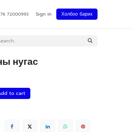
Sign in
Холбоо барих
976 72000993
ны нугас
dd to cart