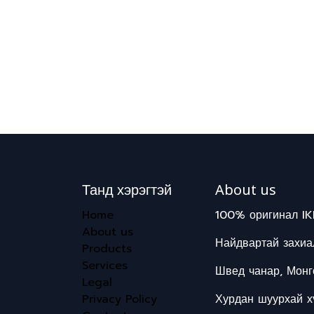
Танд хэрэгтэй
About us
Home
100% оригинал IK
About us
Найдвартай захиал
Products
Services
Швед чанар, Монг
Legal
Privacy Policy
Хурдан шуурхай хү