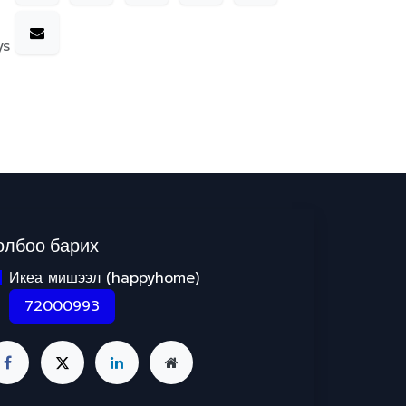
ys
олбоо барих
Икеа мишээл (happyhome)
72000993