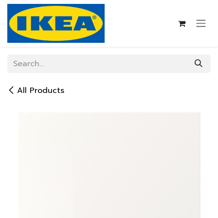
Skip to Content
All Products