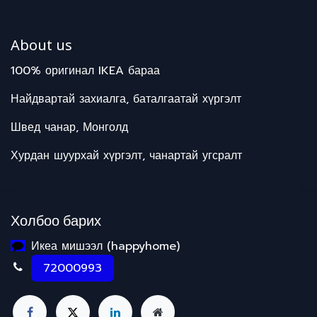
About us
100% оригинал IKEA бараа
Найдвартай захиалга, баталгаатай хүргэлт
Швед чанар, Монголд
Хурдан шуурхай хүргэлт, чанартай угсралт
Холбоо барих
Икеа мишээл (happyhome)
72000993