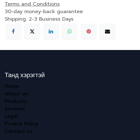
Terms and Conditions
30-day money-back guarantee
Shipping: 2-3 Business Days
Танд хэрэгтэй
Home
About us
Products
Services
Legal
Privacy Policy
Contact us