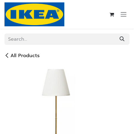
Skip to Content
All Products