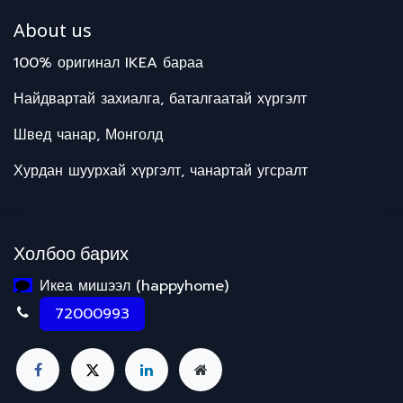
About us
100% оригинал IKEA бараа
Найдвартай захиалга, баталгаатай хүргэлт
Швед чанар, Монголд
Хурдан шуурхай хүргэлт, чанартай угсралт
Холбоо барих
Икеа мишээл (happyhome)
72000993