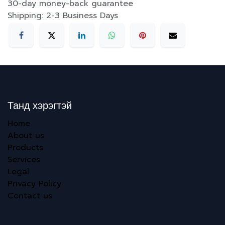
30-day money-back guarantee
Shipping: 2-3 Business Days
Танд хэрэгтэй
Home
About us
Products
Services
Legal
Privacy Policy
Contact us