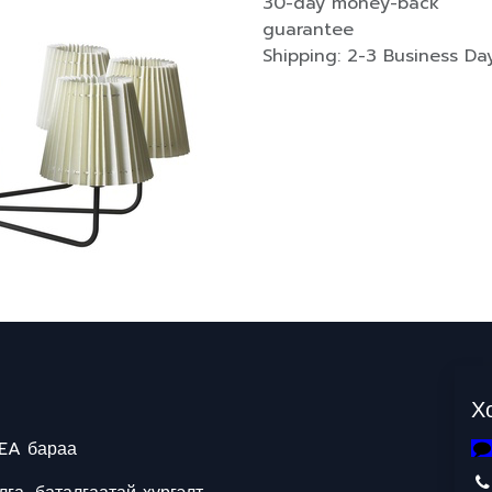
30-day money-back
guarantee
Shipping: 2-3 Business Da
Х
EA бараа