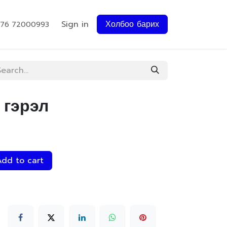
Sign in
Холбоо барих
976 72000993
 гэрэл
dd to cart