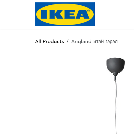
Skip to Content
Нүүр хуулас
All Products
Angland 8тай гэрэл