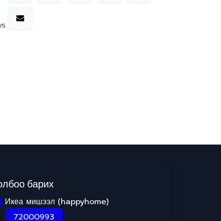
ys
олбоо барих
Икеа мишээл (happyhome)
72000993