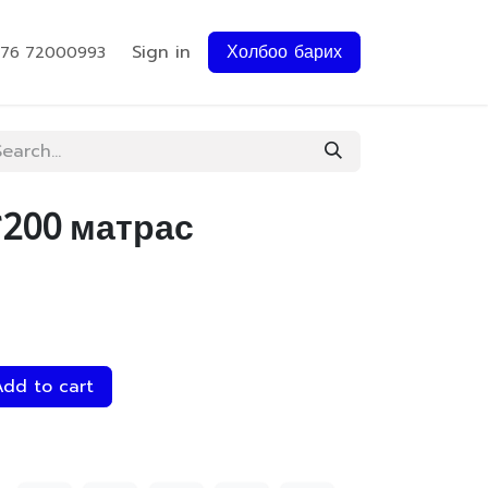
Sign in
Холбоо барих
976 72000993
*200 матрас
dd to cart