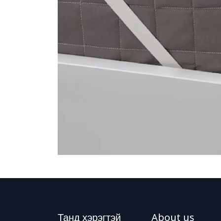
Танд хэрэгтэй
About us