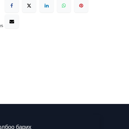
ys
олбоо барих