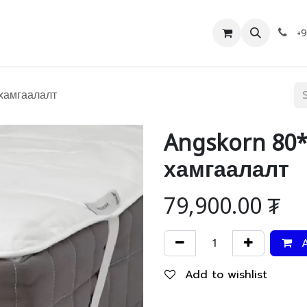
Дэлгүүр
Холбоо барих
+
хамгаалалт
Angskorn 80
хамгаалалт
79,900.00
₮
A
Add to wishlist