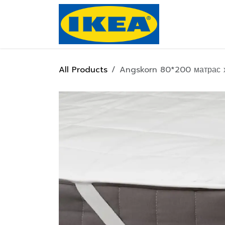
Skip to Content
Нүүр хуулас
All Products
Angskorn 80*200 матрас 