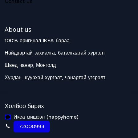
Contact us
About us
100% оригинал IKEA бараа
Найдвартай захиалга, баталгаатай хүргэлт
Швед чанар, Монголд
Хурдан шуурхай хүргэлт, чанартай угсралт
Холбоо барих
Икеа мишээл (happyhome)
72000993