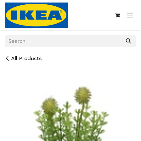
Skip to Content
All Products