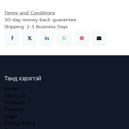
Terms and Conditions
30-day money-back guarantee
Shipping: 2-3 Business Days
Танд хэрэгтэй
Home
About us
Products
Services
Legal
Privacy Policy