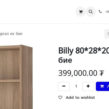
Дэлгүүр
Холбоо барих
+
ргал их бие
Billy 80*28*
бие
399,000.00
₮
A
Add to wishlist