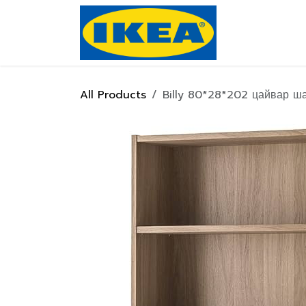
Skip to Content
Нүүр хуулас
All Products
Billy 80*28*202 цайвар ша