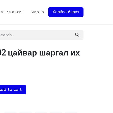
Sign in
Холбоо барих
976 72000993
202 цайвар шаргал их
dd to cart