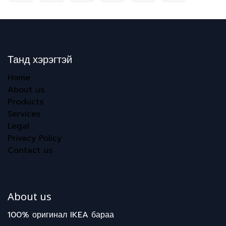
Танд хэрэгтэй
Home
About us
Products
Services
Legal
Privacy Policy
Contact us
About us
100% оригинал IKEA бараа