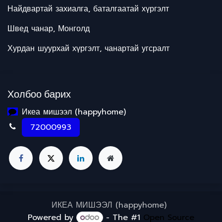
Найдвартай захиалга, баталгаатай хүргэлт
Швед чанар, Монголд
Хурдан шуурхай хүргэлт, чанартай угсралт
Холбоо барих
Икеа мишээл (happyhome)
72000993
ИКЕА МИШЭЭЛ (happyhome)
Powered by
- The #1
Open Source