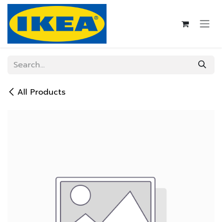
Skip to Content
All Products