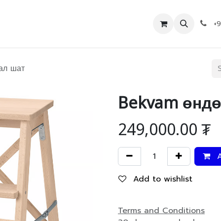
Дэлгүүр
Холбоо барих
+
ал шат
Bekvam өндө
249,000.00
₮
A
Add to wishlist
Terms and Conditions