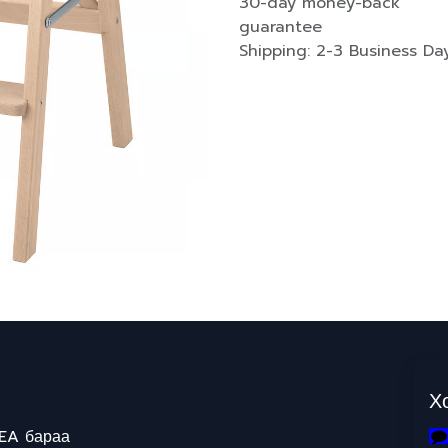
30-day money-back
guarantee
Shipping: 2-3 Business Da
Х
EA бараа