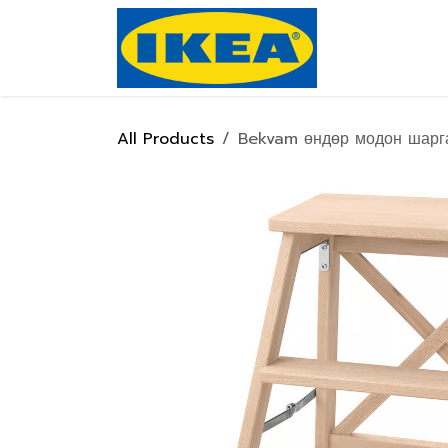
Skip to Content
Нүүр хуулас
All Products
Bekvam өндөр модон шарг