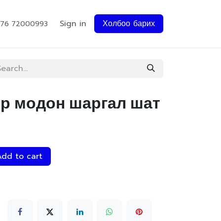
Sign in
Холбоо барих
976 72000993
р модон шаргал шат
dd to cart