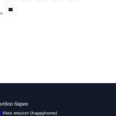
ys
олбоо барих
Икеа мишээл (happyhome)