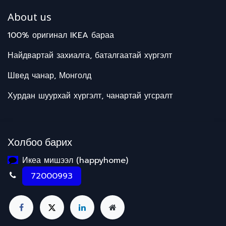
About us
100% оригинал IKEA бараа
Найдвартай захиалга, баталгаатай хүргэлт
Швед чанар, Монголд
Хурдан шуурхай хүргэлт, чанартай угсралт
Холбоо барих
Икеа мишээл (happyhome)
72000993