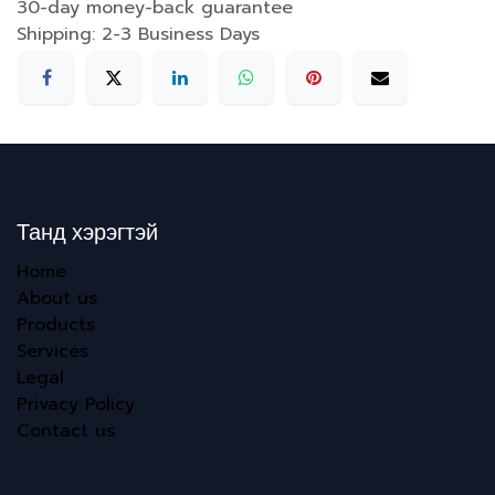
30-day money-back guarantee
Shipping: 2-3 Business Days
Танд хэрэгтэй
Home
About us
Products
Services
Legal
Privacy Policy
Contact us