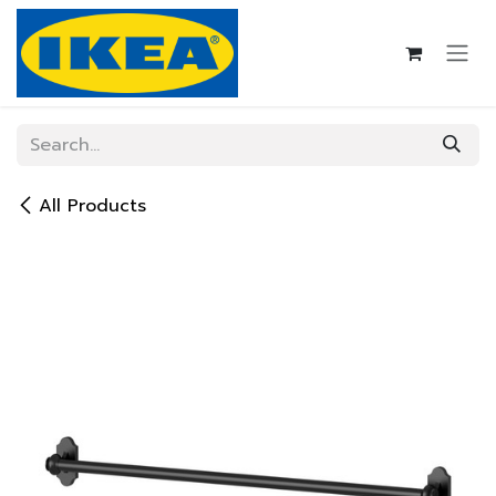
Skip to Content
All Products