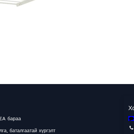
Х
EA бараа
га, баталгаатай хүргэлт