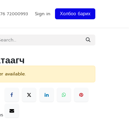
Sign in
Холбоо барих
976 72000993
атаагч
r available.
ys