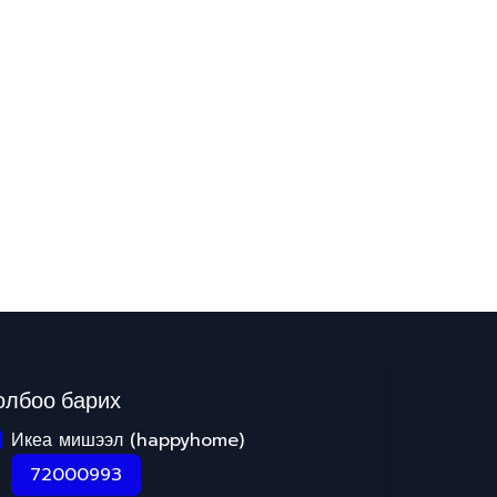
олбоо барих
Икеа мишээл (happyhome)
72000993