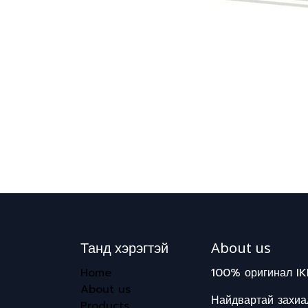
Танд хэрэгтэй
About us
Home
100% оригинал IK
About us
Найдвартай захиал
Products