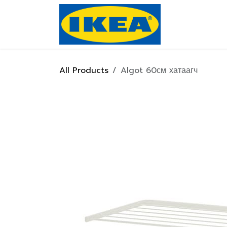
Skip to Content
Нүүр хуулас
All Products
Algot 60см хатаагч