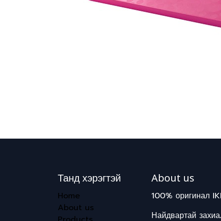
Танд хэрэгтэй
About us
Home
100% оригинал IK
About us
Найдвартай захиал
Products