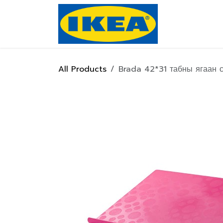
Skip to Content
Нүүр хуулас
All Products
Brada 42*31 табны ягаан 