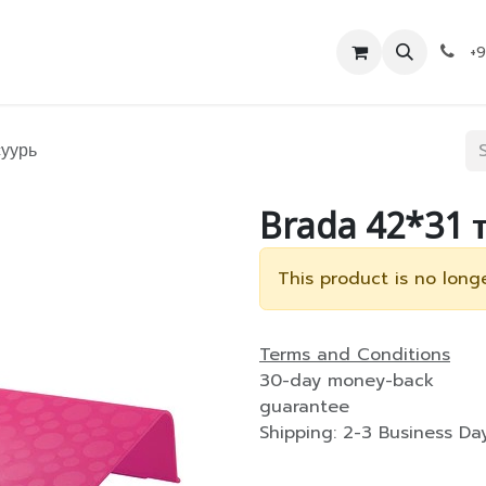
Дэлгүүр
Холбоо барих
+
суурь
Brada 42*31 
This product is no longe
Terms and Conditions
30-day money-back
guarantee
Shipping: 2-3 Business Da