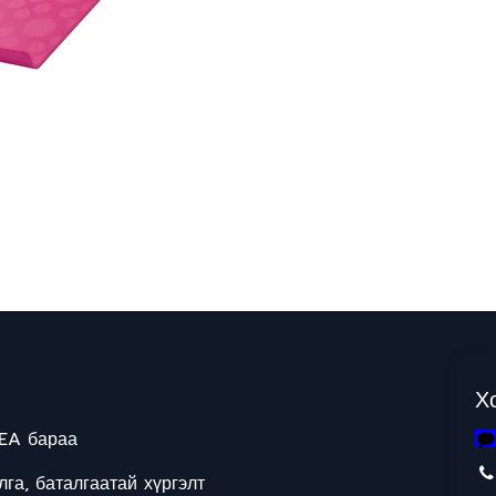
Х
EA бараа
га, баталгаатай хүргэлт