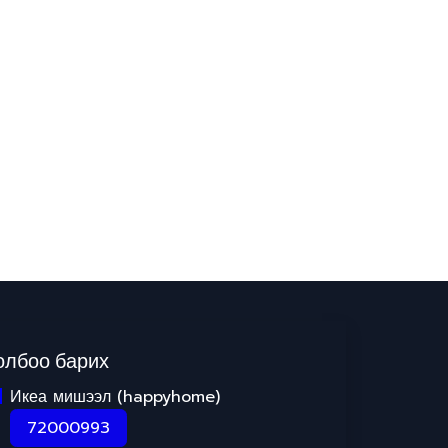
олбоо барих
Икеа мишээл (happyhome)
72000993