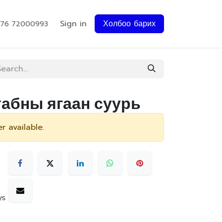
Sign in
Холбоо барих
976 72000993
табны ягаан суурь
r available.
ys