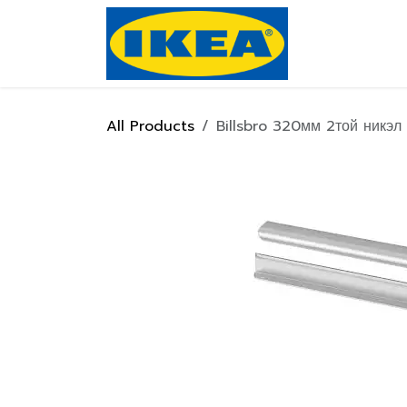
Skip to Content
Нүүр хуулас
All Products
Billsbro 320мм 2той никэл