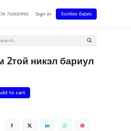
Sign in
Холбоо барих
976 72000993
мм 2той никэл бариул
dd to cart