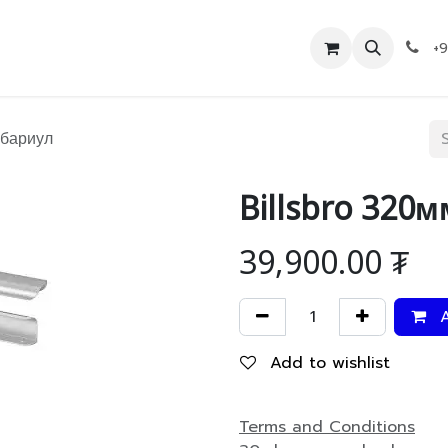
Дэлгүүр
Холбоо барих
+
 бариул
Billsbro 320
39,900.00
₮
A
Add to wishlist
Terms and Conditions