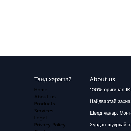
Танд хэрэгтэй
About us
Home
100% оригинал IK
About us
Найдвартай захиал
Products
Services
Швед чанар, Монг
Legal
Privacy Policy
Хурдан шуурхай хү