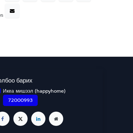
ys
олбоо барих
Икеа мишээл (happyhome)
72000993