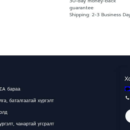
30-day money-back
guarantee
Shipping: 2-3 Business Da
Х
EA бараа
га, баталгаатай хүргэлт
олд
ргэлт, чанартай угсралт