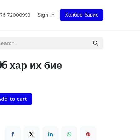
Sign in
Холбоо барих
976 72000993
06 хар их бие
dd to cart