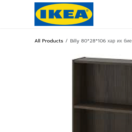
Skip to Content
Нүүр хуулас
All Products
Billy 80*28*106 хар их бие