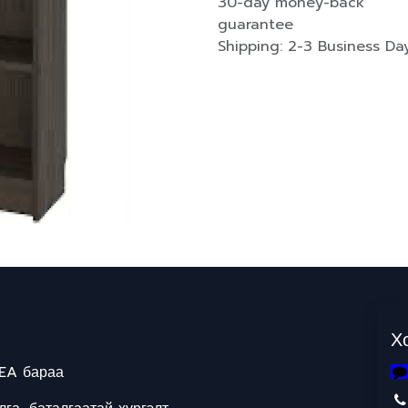
30-day money-back
guarantee
Shipping: 2-3 Business Da
Х
EA бараа