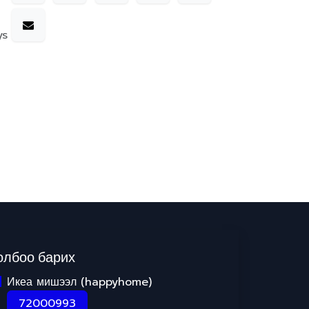
ys
олбоо барих
Икеа мишээл (happyhome)
72000993