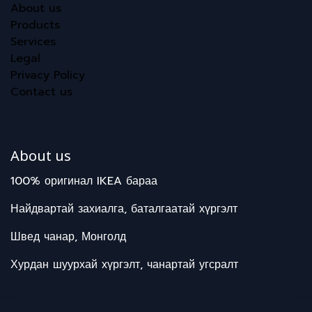
About us
Products
Services
Legal
Privacy Policy
Contact us
About us
100% оригинал IKEA бараа
Найдвартай захиалга, баталгаатай хүргэлт
Швед чанар, Монголд
Хурдан шуурхай хүргэлт, чанартай угсралт