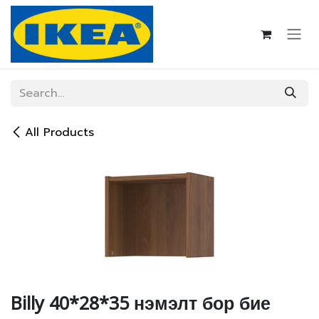
Skip to Content
All Products
Billy 40*28*35 нэмэлт бор бие