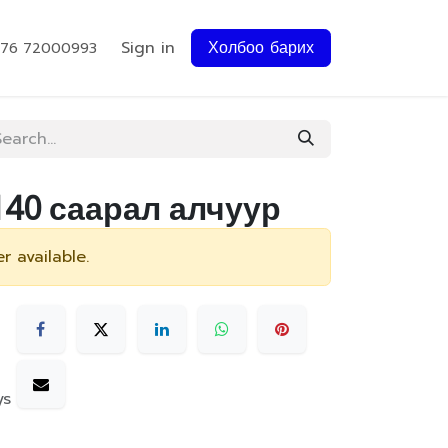
Sign in
Холбоо барих
976 72000993
*140 саарал алчуур
r available.
ys