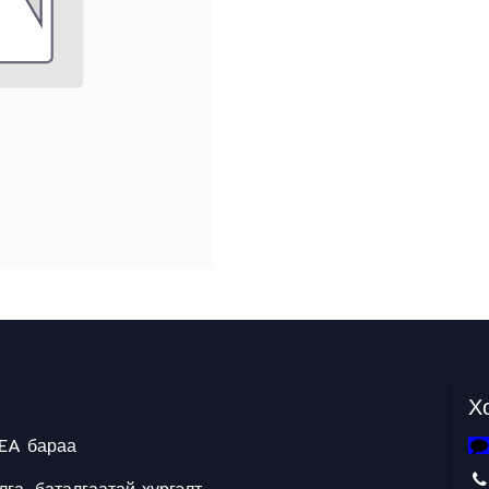
Х
EA бараа