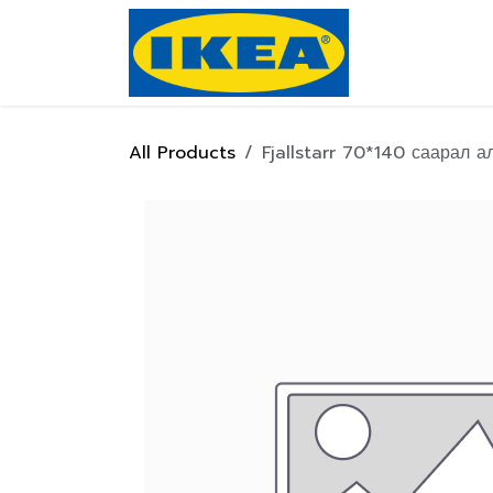
Skip to Content
Нүүр хуулас
All Products
Fjallstarr 70*140 саарал а