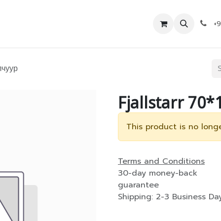
Дэлгүүр
Холбоо барих
+
лчуур
Fjallstarr 70
This product is no longe
Terms and Conditions
30-day money-back
guarantee
Shipping: 2-3 Business Da