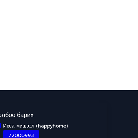
олбоо барих
Икеа мишээл (happyhome)
72000993