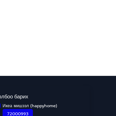
олбоо барих
Икеа мишээл (happyhome)
72000993