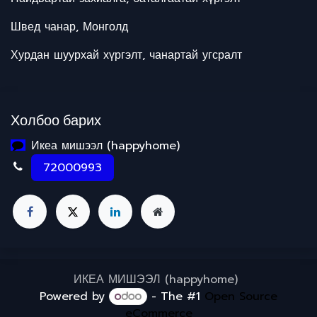
Швед чанар, Монголд
Хурдан шуурхай хүргэлт, чанартай угсралт
Холбоо барих
Икеа мишээл (happyhome)
72000993
ИКЕА МИШЭЭЛ (happyhome)
Powered by
- The #1
Open Source
eCommerce