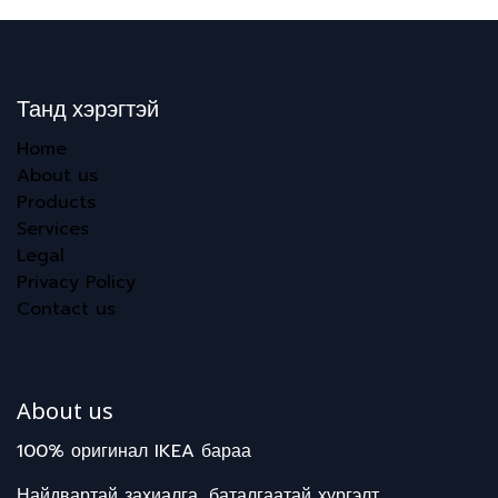
Танд хэрэгтэй
Home
About us
Products
Services
Legal
Privacy Policy
Contact us
About us
100% оригинал IKEA бараа
Найдвартай захиалга, баталгаатай хүргэлт