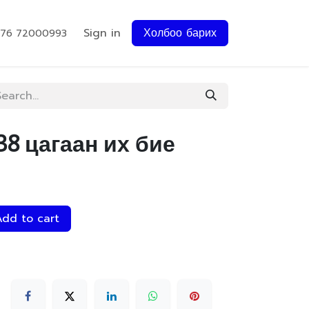
Sign in
Холбоо барих
976 72000993
38 цагаан их бие
dd to cart