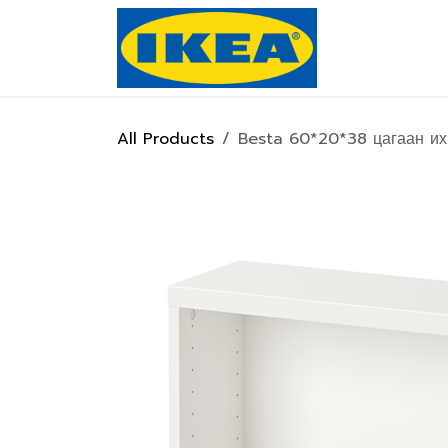
Skip to Content
Нүүр хуулас
All Products
Besta 60*20*38 цагаан их