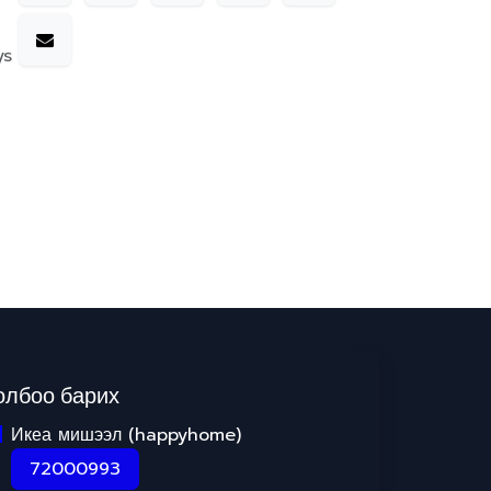
ys
олбоо барих
Икеа мишээл (happyhome)
72000993