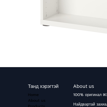
Танд хэрэгтэй
About us
Home
100% оригинал IK
About us
Найдвартай захиал
Products