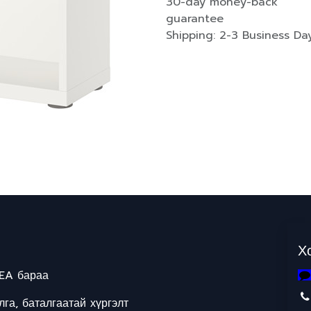
30-day money-back
guarantee
Shipping: 2-3 Business Da
Х
EA бараа
га, баталгаатай хүргэлт