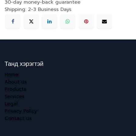
30-day money-back guarantee
Shipping: 2-3 Business Days
Танд хэрэгтэй
Home
About us
Products
Services
Legal
Privacy Policy
Contact us