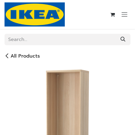
Skip to Content
All Products