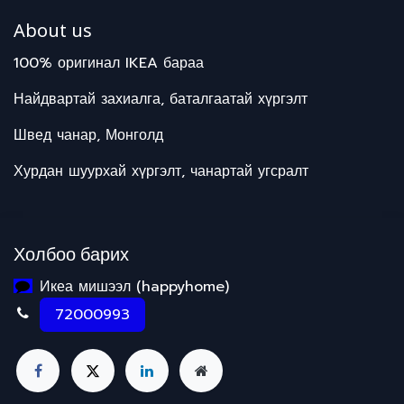
About us
100% оригинал IKEA бараа
Найдвартай захиалга, баталгаатай хүргэлт
Швед чанар, Монголд
Хурдан шуурхай хүргэлт, чанартай угсралт
Холбоо барих
Икеа мишээл (happyhome)
72000993