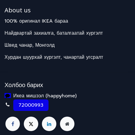
About us
100% оригинал IKEA бараа
Найдвартай захиалга, баталгаатай хүргэлт
Швед чанар, Монголд
Хурдан шуурхай хүргэлт, чанартай угсралт
Холбоо барих
Икеа мишээл (happyhome)
72000993