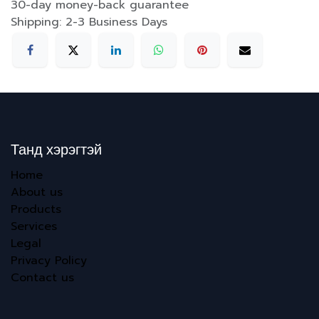
30-day money-back guarantee
Shipping: 2-3 Business Days
Танд хэрэгтэй
Home
About us
Products
Services
Legal
Privacy Policy
Contact us