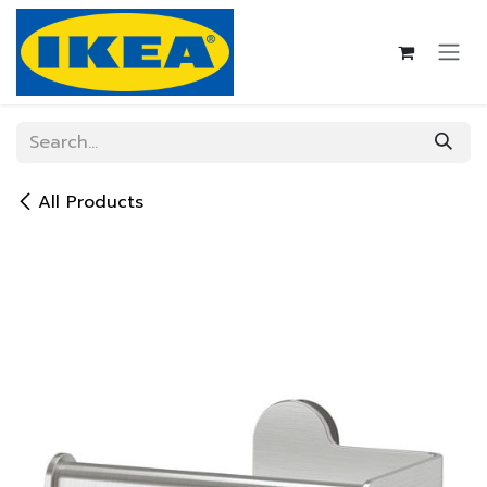
Skip to Content
All Products