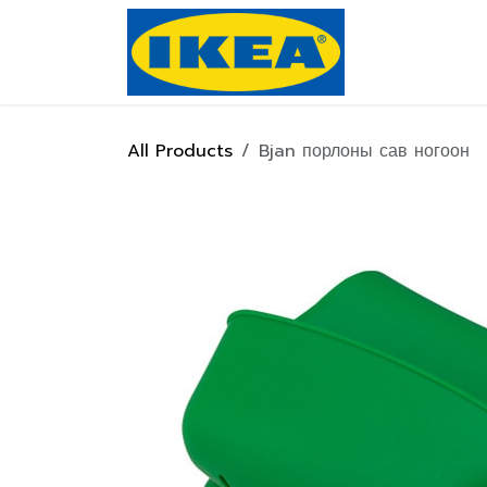
Skip to Content
Нүүр хуулас
All Products
Bjan порлоны сав ногоон