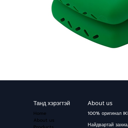
Танд хэрэгтэй
About us
Home
100% оригинал IK
About us
Найдвартай захиал
Products