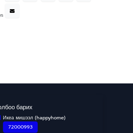
ys
олбоо барих
Икеа мишээл (happyhome)
72000993