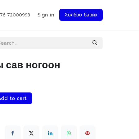
Sign in
Холбоо барих
976 72000993
ы сав ногоон
dd to cart