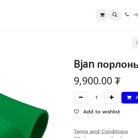
Дэлгүүр
Холбоо барих
+
Bjan порлон
9,900.00
₮
A
Add to wishlist
Terms and Conditions