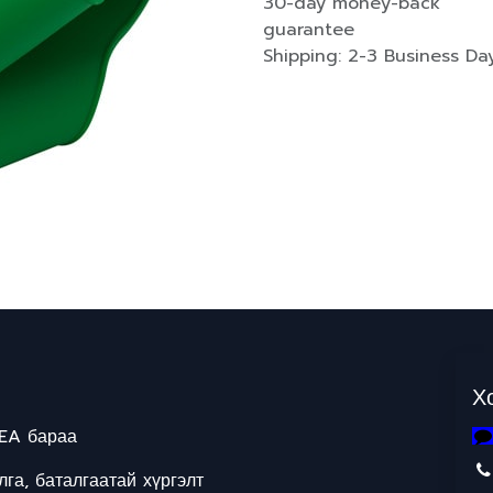
30-day money-back
guarantee
Shipping: 2-3 Business Da
Х
EA бараа
га, баталгаатай хүргэлт