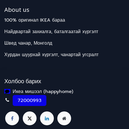
About us
100% оригинал IKEA бараа
Найдвартай захиалга, баталгаатай хүргэлт
Швед чанар, Монголд
Хурдан шуурхай хүргэлт, чанартай угсралт
Холбоо барих
Икеа мишээл (happyhome)
72000993