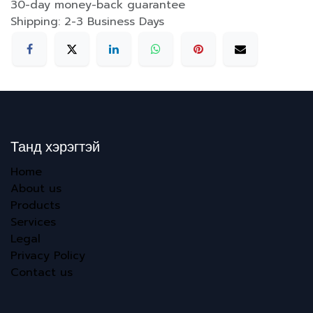
30-day money-back guarantee
Shipping: 2-3 Business Days
Танд хэрэгтэй
Home
About us
Products
Services
Legal
Privacy Policy
Contact us