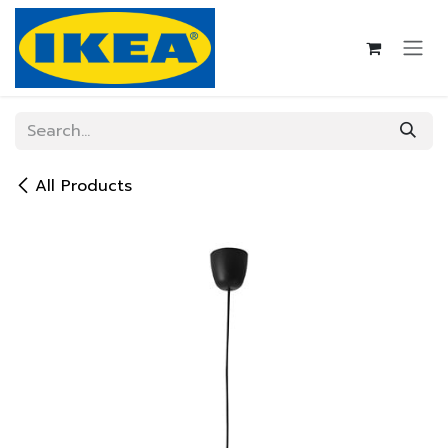
Skip to Content
All Products