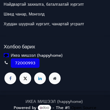
Найдвартай захиалга, баталгаатай хүргэлт
Швед чанар, Монголд
Хурдан шуурхай хүргэлт, чанартай угсралт
Холбоо барих
Икеа мишээл (happyhome)
72000993
ИКЕА МИШЭЭЛ (happyhome)
Powered by
- The #1
Open Source