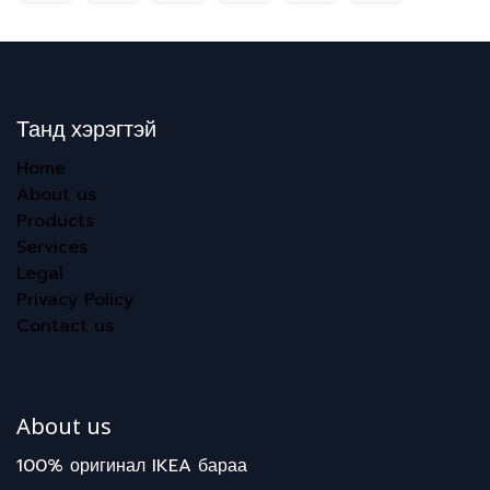
Танд хэрэгтэй
Home
About us
Products
Services
Legal
Privacy Policy
Contact us
About us
100% оригинал IKEA бараа