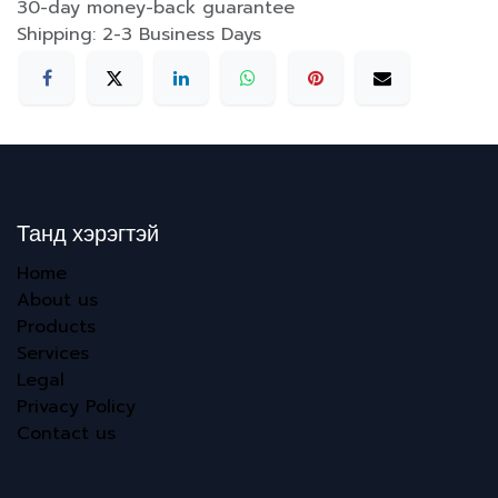
30-day money-back guarantee
Shipping: 2-3 Business Days
Танд хэрэгтэй
Home
About us
Products
Services
Legal
Privacy Policy
Contact us