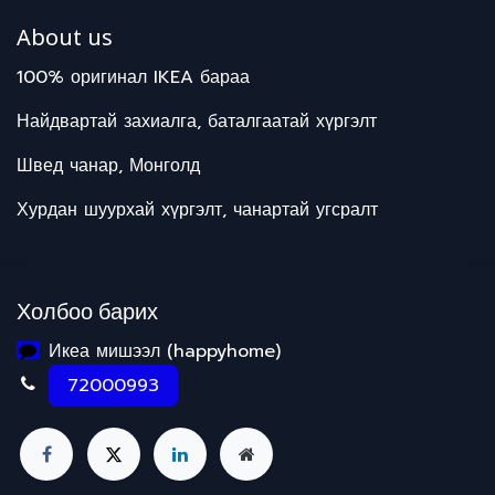
About us
100% оригинал IKEA бараа
Найдвартай захиалга, баталгаатай хүргэлт
Швед чанар, Монголд
Хурдан шуурхай хүргэлт, чанартай угсралт
Холбоо барих
Икеа мишээл (happyhome)
72000993