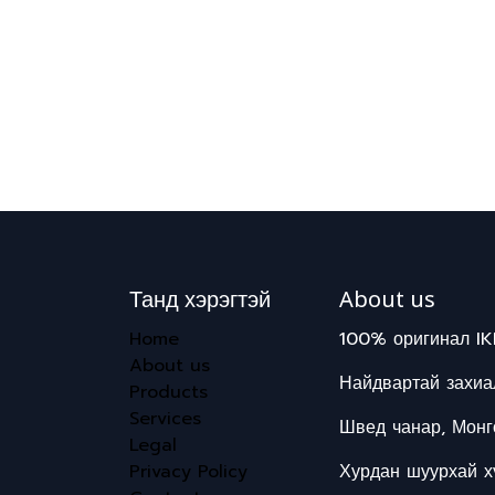
Танд хэрэгтэй
About us
Home
100% оригинал IK
About us
Найдвартай захиал
Products
Services
Швед чанар, Монг
Legal
Privacy Policy
Хурдан шуурхай хү