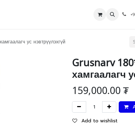
Дэлгүүр
Холбоо барих
+
амгаалагч ус нэвтрүүлэхгүй
Grusnarv 180
хамгаалагч у
159,000.00
₮
A
Add to wishlist