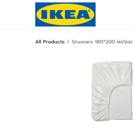
Skip to Content
Нүүр хуулас
All Products
Grusnarv 180*200 матрас х