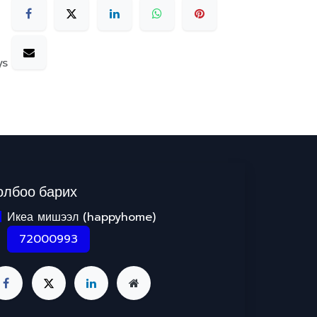
ys
олбоо барих
Икеа мишээл (happyhome)
72000993