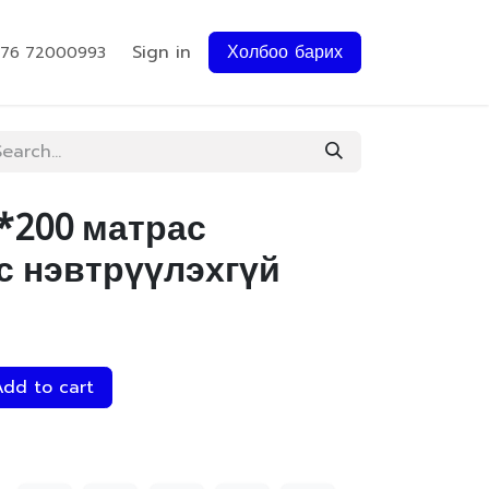
Sign in
Холбоо барих
976 72000993
*200 матрас
с нэвтрүүлэхгүй
dd to cart