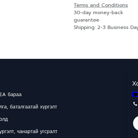
Terms and Conditions
30-day money-back
guarantee
Shipping: 2-3 Business Da
Х
EA бараа
га, баталгаатай хүргэлт
олд
ргэлт, чанартай угсралт