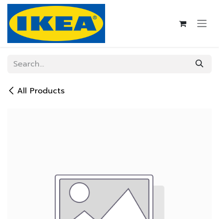
Skip to Content
All Products