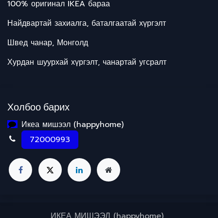
100% оригинал IKEA бараа
Найдвартай захиалга, баталгаатай хүргэлт
Швед чанар, Монголд
Хурдан шуурхай хүргэлт, чанартай угсралт
Холбоо барих
Икеа мишээл (happyhome)
72000993
ИКЕА МИШЭЭЛ (happyhome)