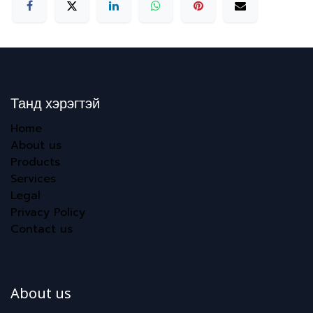
Танд хэрэгтэй
Home
About us
Products
Services
Legal
Privacy Policy
Contact us
About us