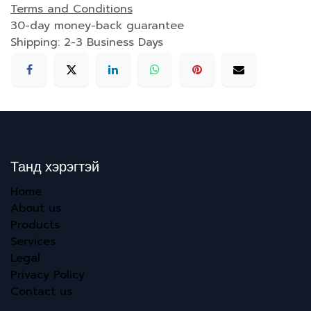
Terms and Conditions
30-day money-back guarantee
Shipping: 2-3 Business Days
Танд хэрэгтэй
Home
About us
Products
Services
Legal
Privacy Policy
Contact us