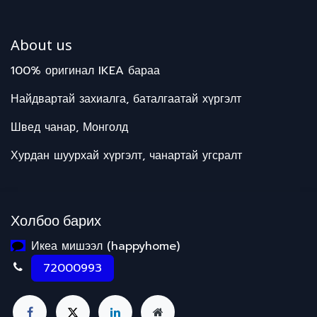
About us
100% оригинал IKEA бараа
Найдвартай захиалга, баталгаатай хүргэлт
Швед чанар, Монголд
Хурдан шуурхай хүргэлт, чанартай угсралт
Холбоо барих
Икеа мишээл (happyhome)
72000993