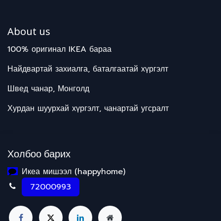
About us
100% оригинал IKEA бараа
Найдвартай захиалга, баталгаатай хүргэлт
Швед чанар, Монголд
Хурдан шуурхай хүргэлт, чанартай угсралт
Холбоо барих
Икеа мишээл (happyhome)
72000993