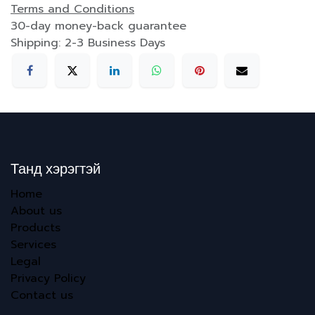
Terms and Conditions
30-day money-back guarantee
Shipping: 2-3 Business Days
Танд хэрэгтэй
Home
About us
Products
Services
Legal
Privacy Policy
Contact us