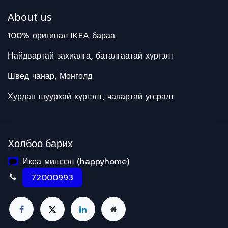
About us
100% оригинал IKEA бараа
Найдвартай захиалга, баталгаатай хүргэлт
Швед чанар, Монголд
Хурдан шуурхай хүргэлт, чанартай угсралт
Холбоо барих
Икеа мишээл (happyhome)
72000993