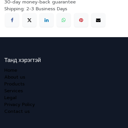
30-day money-back guarantee
Shipping: 2-3 Business Days
Танд хэрэгтэй
Home
About us
Products
Services
Legal
Privacy Policy
Contact us