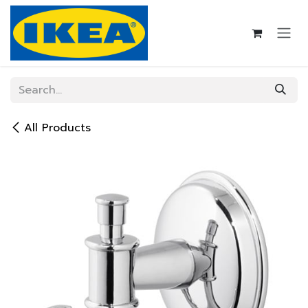
Skip to Content
All Products