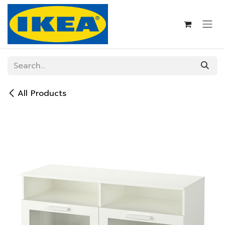
Skip to Content
All Products