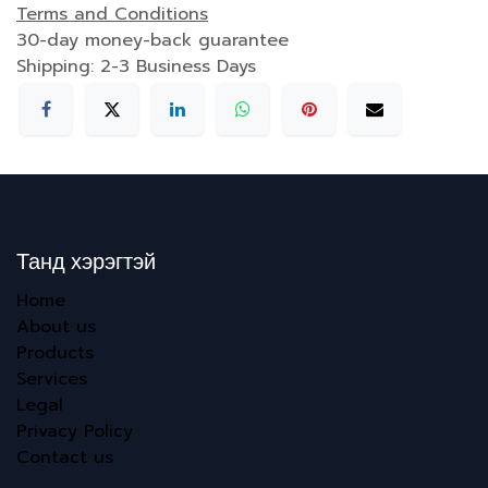
Terms and Conditions
30-day money-back guarantee
Shipping: 2-3 Business Days
Танд хэрэгтэй
Home
About us
Products
Services
Legal
Privacy Policy
Contact us