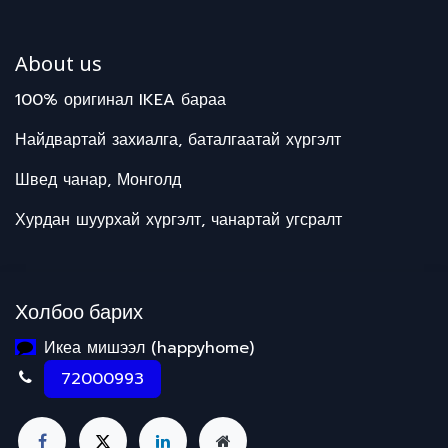
About us
100% оригинал IKEA бараа
Найдвартай захиалга, баталгаатай хүргэлт
Швед чанар, Монголд
Хурдан шуурхай хүргэлт, чанартай угсралт
Холбоо барих
Икеа мишээл (happyhome)
72000993