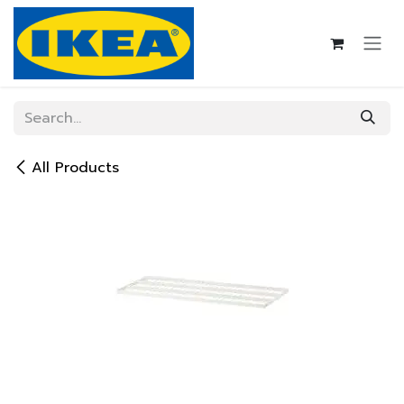
Skip to Content
All Products