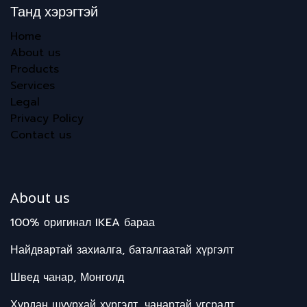
Танд хэрэгтэй
Home
About us
Products
Services
Legal
Privacy Policy
Contact us
About us
100% оригинал IKEA бараа
Найдвартай захиалга, баталгаатай хүргэлт
Швед чанар, Монголд
Хурдан шуурхай хүргэлт, чанартай угсралт