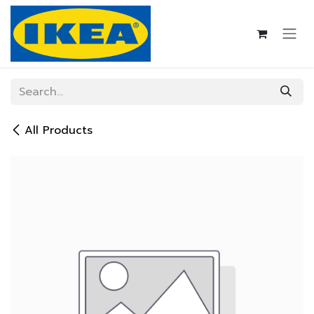
Skip to Content
All Products