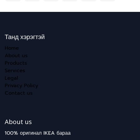
Танд хэрэгтэй
Home
About us
Products
Services
Legal
Privacy Policy
Contact us
About us
100% оригинал IKEA бараа