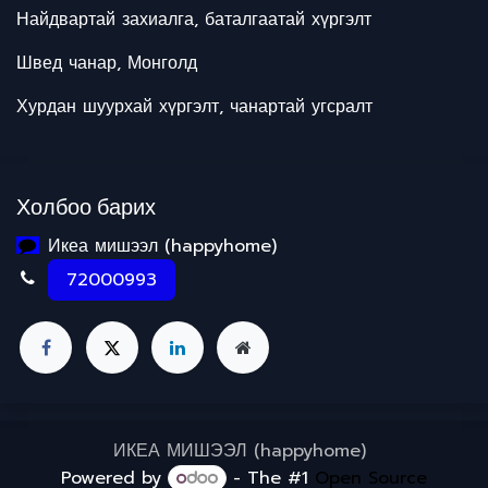
Найдвартай захиалга, баталгаатай хүргэлт
Швед чанар, Монголд
Хурдан шуурхай хүргэлт, чанартай угсралт
Холбоо барих
Икеа мишээл (happyhome)
72000993
ИКЕА МИШЭЭЛ (happyhome)
Powered by
- The #1
Open Source