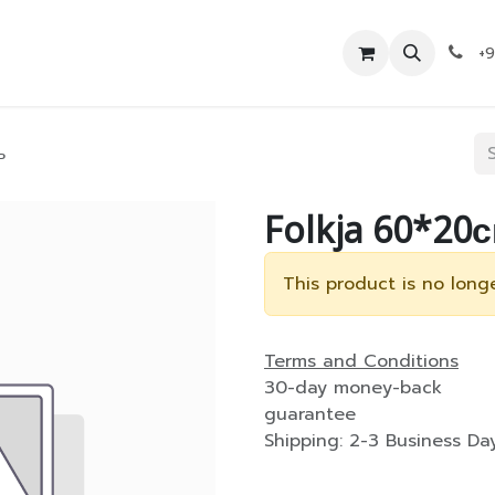
Дэлгүүр
Холбоо барих
+
ь
Folkja 60*20
This product is no longe
Terms and Conditions
30-day money-back
guarantee
Shipping: 2-3 Business Da