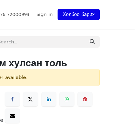
Sign in
Холбоо барих
976 72000993
см хулсан толь
r available.
ys