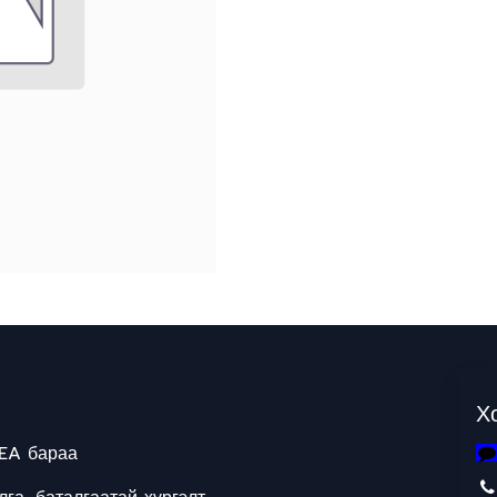
Х
EA бараа