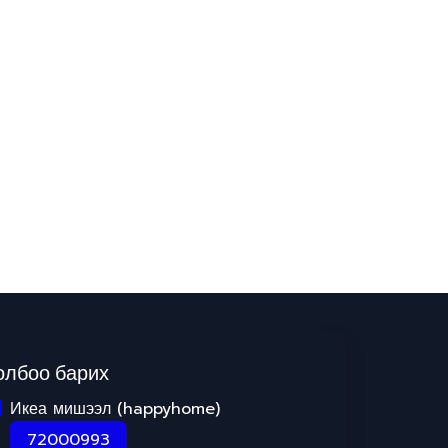
олбоо барих
Икеа мишээл (happyhome)
72000993