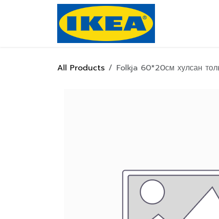
Skip to Content
Нүүр хуулас
All Products
Folkja 60*20см хулсан тол