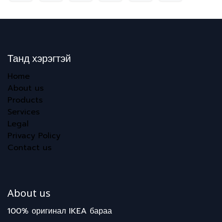
Танд хэрэгтэй
Home
About us
Products
Services
Legal
Privacy Policy
Contact us
About us
100% оригинал IKEA бараа