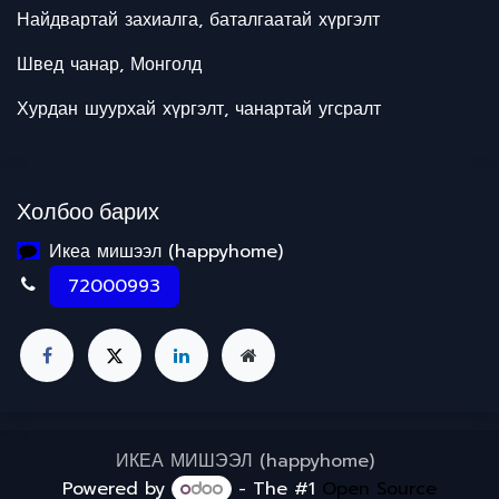
Найдвартай захиалга, баталгаатай хүргэлт
Швед чанар, Монголд
Хурдан шуурхай хүргэлт, чанартай угсралт
Холбоо барих
Икеа мишээл (happyhome)
72000993
ИКЕА МИШЭЭЛ (happyhome)
Powered by
- The #1
Open Source