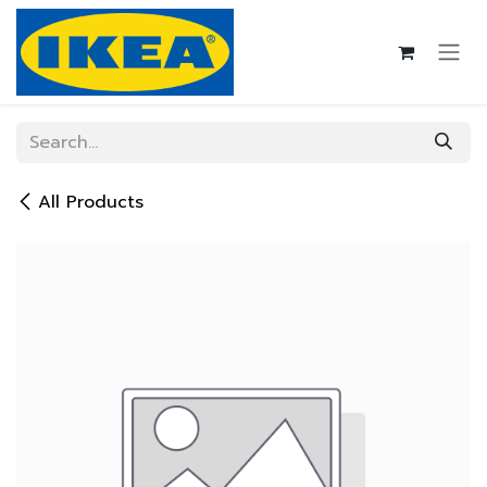
Skip to Content
All Products