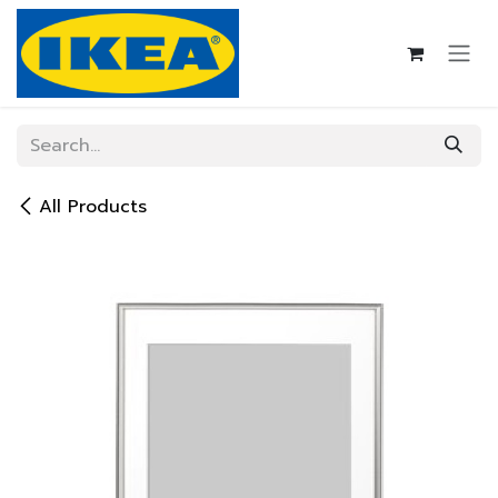
Skip to Content
All Products