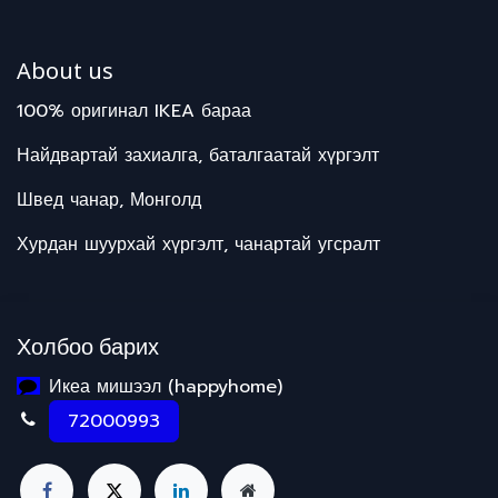
About us
100% оригинал IKEA бараа
Найдвартай захиалга, баталгаатай хүргэлт
Швед чанар, Монголд
Хурдан шуурхай хүргэлт, чанартай угсралт
Холбоо барих
Икеа мишээл (happyhome)
72000993