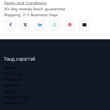
Terms and Conditions
30-day money-back guarantee
Shipping: 2-3 Business Days
Танд хэрэгтэй
Home
About us
Products
Services
Legal
Privacy Policy
Contact us