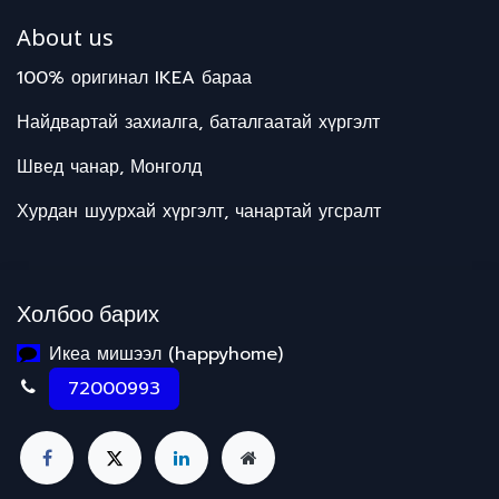
About us
100% оригинал IKEA бараа
Найдвартай захиалга, баталгаатай хүргэлт
Швед чанар, Монголд
Хурдан шуурхай хүргэлт, чанартай угсралт
Холбоо барих
Икеа мишээл (happyhome)
72000993