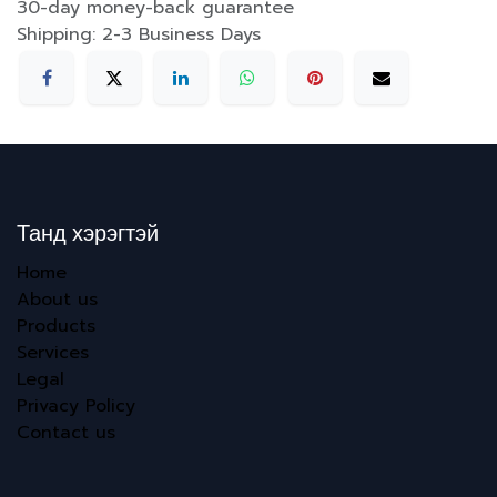
30-day money-back guarantee
Shipping: 2-3 Business Days
Танд хэрэгтэй
Home
About us
Products
Services
Legal
Privacy Policy
Contact us