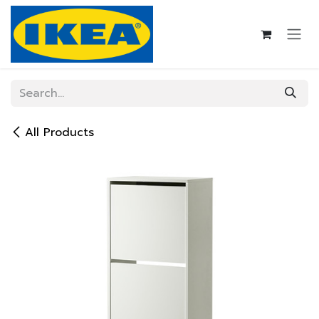
Skip to Content
All Products