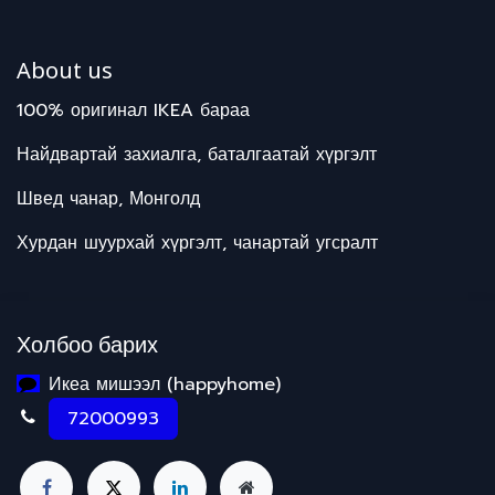
About us
100% оригинал IKEA бараа
Найдвартай захиалга, баталгаатай хүргэлт
Швед чанар, Монголд
Хурдан шуурхай хүргэлт, чанартай угсралт
Холбоо барих
Икеа мишээл (happyhome)
72000993