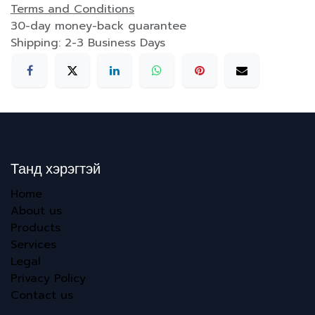
Terms and Conditions
30-day money-back guarantee
Shipping: 2-3 Business Days
Танд хэрэгтэй
Home
About us
Products
Services
Legal
Privacy Policy
Contact us