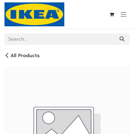
Skip to Content
All Products