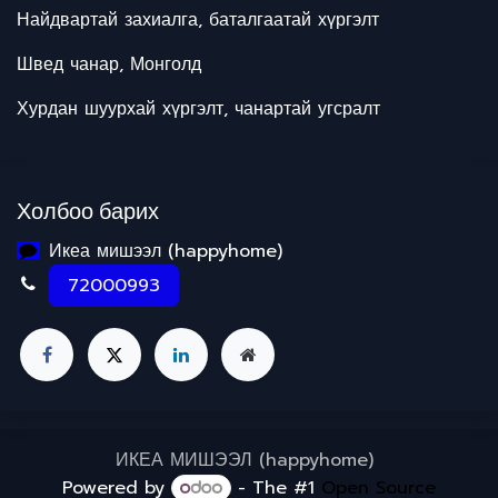
Найдвартай захиалга, баталгаатай хүргэлт
Швед чанар, Монголд
Хурдан шуурхай хүргэлт, чанартай угсралт
Холбоо барих
Икеа мишээл (happyhome)
72000993
ИКЕА МИШЭЭЛ (happyhome)
Powered by
- The #1
Open Source