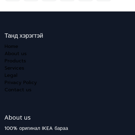
Танд хэрэгтэй
Home
About us
Products
Services
Legal
Privacy Policy
Contact us
About us
100% оригинал IKEA бараа